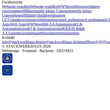
Fachbereiche
Webseite erstellen
Webseite erstellen
W
W
W
e
e
e
b
b
b
s
s
s
e
e
e
i
i
i
t
t
t
e
e
e
e
e
e
r
r
r
s
s
s
t
t
t
e
e
e
l
l
l
l
l
l
e
e
e
n
n
n
für kleine Unternehmen
für kleine
Unternehmen
f
f
f
ü
ü
ü
r
r
r
k
k
k
l
l
l
e
e
e
i
i
i
n
n
n
e
e
e
U
U
U
n
n
n
t
t
t
e
e
e
r
r
r
n
n
n
e
e
e
h
h
h
m
m
m
e
e
e
n
n
n
Landingpage
Landingpage
L
Apps
Web Apps
W
W
W
e
e
e
b
b
b
A
A
A
p
p
p
p
p
p
s
s
s
KI &
Automatisierung
KI & Automatisierung
K
K
K
I
I
I
&
&
&
A
A
A
u
u
u
t
t
t
o
o
o
m
m
m
a
a
a
t
t
t
i
i
i
s
s
s
i
i
i
e
e
e
r
r
r
u
u
u
n
n
n
g
g
g
Kontakt
info@stackwerkhaus.de
info@stackwerkhaus.de
i
i
i
n
n
n
f
f
f
o
o
o
@
@
@
s
s
©
STACKWERKHAUS
2026
Webdesign · Frontend · Backend · AEO/SEO