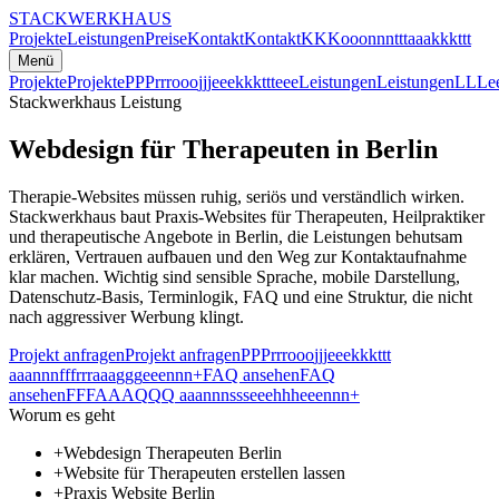
S
T
A
C
K
W
E
R
K
H
A
U
S
P
r
o
j
e
k
t
e
L
e
i
s
t
u
n
g
e
n
P
r
e
i
s
e
Kontakt
Kontakt
K
K
K
o
o
o
n
n
n
t
t
t
a
a
a
k
k
k
t
t
t
M
e
n
ü
Projekte
Projekte
P
P
P
r
r
r
o
o
o
j
j
j
e
e
e
k
k
k
t
t
t
e
e
e
Leistungen
Leistungen
L
L
L
e
Stackwerkhaus Leistung
Webdesign für Therapeuten in Berlin
Therapie-Websites müssen ruhig, seriös und verständlich wirken.
Stackwerkhaus baut Praxis-Websites für Therapeuten, Heilpraktiker
und therapeutische Angebote in Berlin, die Leistungen behutsam
erklären, Vertrauen aufbauen und den Weg zur Kontaktaufnahme
klar machen. Wichtig sind sensible Sprache, mobile Darstellung,
Datenschutz-Basis, Terminlogik, FAQ und eine Struktur, die nicht
nach aggressiver Werbung klingt.
Projekt anfragen
Projekt anfragen
P
P
P
r
r
r
o
o
o
j
j
j
e
e
e
k
k
k
t
t
t
a
a
a
n
n
n
f
f
f
r
r
r
a
a
a
g
g
g
e
e
e
n
n
n
+
FAQ ansehen
FAQ
ansehen
F
F
F
A
A
A
Q
Q
Q
a
a
a
n
n
n
s
s
s
e
e
e
h
h
h
e
e
e
n
n
n
+
Worum es geht
+
Webdesign Therapeuten Berlin
+
Website für Therapeuten erstellen lassen
+
Praxis Website Berlin